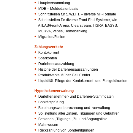
•
Hauptversammlung
•
MDB – Meldedatenbasis
•
Schnittstellen für S.W.I.F.T. – diverse MT-Formate
•
Schnittstellen für diverse Front-End-Systeme, wie:
•
ATLAS/Front-Arena, Clearstream, TIGRA, BASYS,
•
MERVA, Vebes, Homebanking
•
Migration/Fusion
Zahlungsverkehr
•
Kontokorrent
•
Sparkonten
•
Darlehensauszahlung
•
Historie der Darlehensauszahlungen
•
Produktverkauf über Call Center
•
Liquidität: Pflege der Kontokorrent- und Festgeldkonten
Hypothekenverwaltung
•
Darlehensnehmer- und Darlehen-Stammdaten
•
Bonitätsprüfung
•
Beleihungswertberechnung und -verwaltung
•
Sollstellung aller Zinsen, Tilgungen und Gebühren
•
Bestands-, Tilgungs-, Zu- und Abgangsliste
•
Mahnwesen
•
Rückzahlung von Sondertilgungen