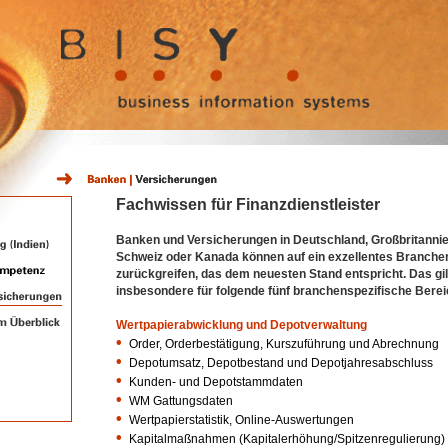
Fachwissen für Finanzdienstleister
Banken und Versicherungen in Deutschland, Großbritannie
Schweiz oder Kanada können auf ein exzellentes Branch
zurückgreifen, das dem neuesten Stand entspricht. Das gil
insbesondere für folgende fünf branchenspezifische Berei
Wertpapierabwicklung und Depotverwaltung
•
Order, Orderbestätigung, Kurszuführung und Abrechnung
•
Depotumsatz, Depotbestand und Depotjahresabschluss
•
Kunden- und Depotstammdaten
•
WM Gattungsdaten
•
Wertpapierstatistik, Online-Auswertungen
•
Kapitalmaßnahmen (Kapitalerhöhung/Spitzenregulierung)