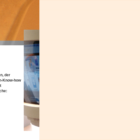
n, der
en-Know-how
t
che: